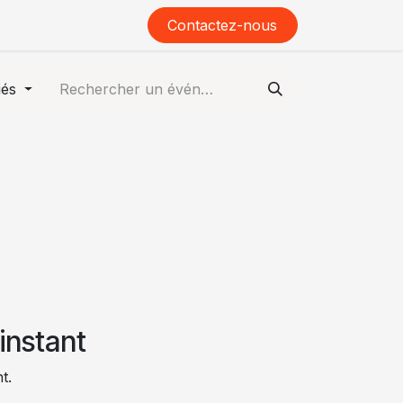
tion
Événements
Contactez-nous
iés
instant
t.